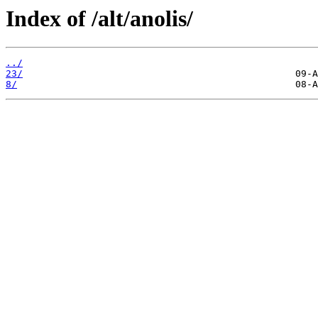
Index of /alt/anolis/
../
23/
8/